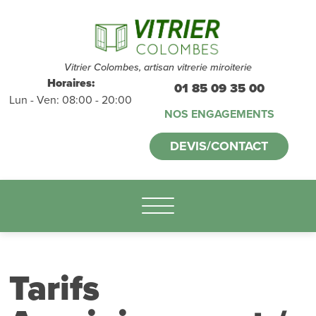
Devis et
déplacements
gratuits
sans
Vitrier Colombes, artisan vitrerie miroiterie
Horaires:
01 85 09 35 00
Lun - Ven: 08:00 - 20:00
engagement
NOS ENGAGEMENTS
appelez-nous :
DEVIS/CONTACT
01.85.09.35.00
Tarifs