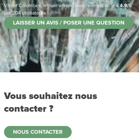
Vitrier Colombes, artisan vitrerie miroiterie
est noté à
4.9
/
5
par
204
utilisateurs
LAISSER UN AVIS / POSER UNE QUESTION
Vous souhaitez nous
contacter ?
NOUS CONTACTER