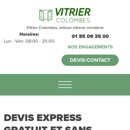
Devis et
déplacements
gratuits
sans
Vitrier Colombes, artisan vitrerie miroiterie
Horaires:
01 85 09 35 00
Lun - Ven: 08:00 - 20:00
engagement
NOS ENGAGEMENTS
appelez-nous :
DEVIS/CONTACT
01.85.09.35.00
DEVIS EXPRESS
GRATUIT ET SANS