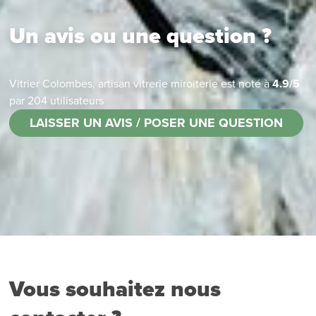
Un avis ou une question ?
Vitrier Colombes, artisan vitrerie miroiterie
est noté à
4.9
/
5
par
204
utilisateurs
LAISSER UN AVIS / POSER UNE QUESTION
Vous souhaitez nous