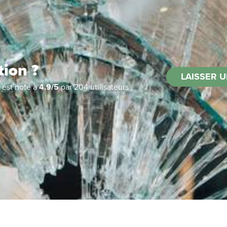
tion ?
LAISSER U
est noté à
4.9
/
5
par
204
utilisateurs