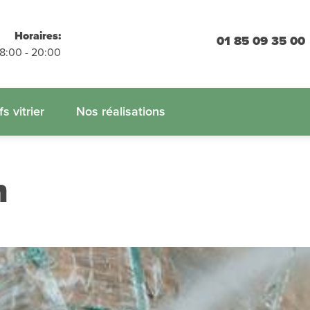
placements
Horaires:
01 85 09 35 00
 engagement
08:00 - 20:00
 :
01.85.09.35.00
fs vitrier
Nos réalisations
n