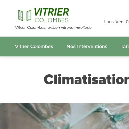
Devis et dé
gratuits
sans
Lun - Ven: 
Vitrier Colombes, artisan vitrerie miroiterie
appelez-nous
Vitrier Colombes
Nos Interventions
Tari
Climatisatio